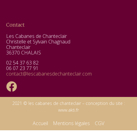
Contact
Les Cabanes de Chanteclair
Christelle et Sylvain Chagnaud
Chanteclair
36370 CHALAIS
02 54 37 63 82
06 07 23 77 91
contact@lescabanesdechanteclair.com
2021 © les cabanes de chanteclair – conception du site :
www.akti.fr
Accueil
Mentions légales
CGV