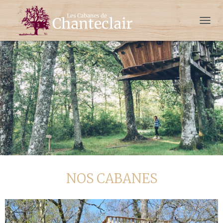
French
D
É
P
L
I
E
R
L
A
N
A
V
I
G
A
T
NOS CABANES
I
O
N