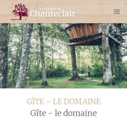
French
D
É
P
L
I
E
R
L
A
N
A
V
I
G
A
T
GÎTE – LE DOMAINE
I
O
Gîte - le domaine
N