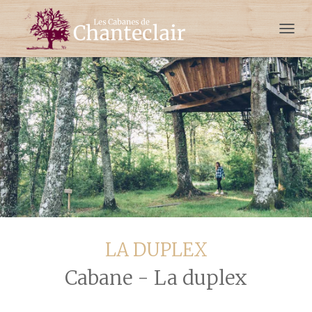
French
D
É
P
L
I
E
R
L
A
N
A
V
I
G
A
T
LA DUPLEX
I
O
Cabane - La duplex
N